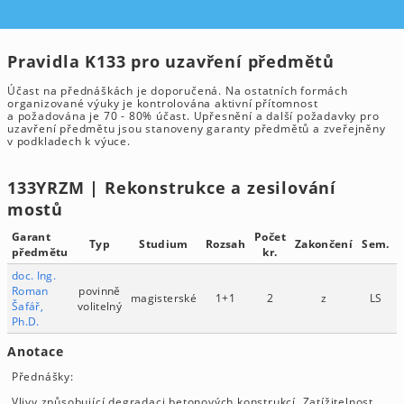
Pravidla K133 pro uzavření předmětů
Účast na přednáškách je doporučená. Na ostatních formách
organizované výuky je kontrolována aktivní přítomnost
a požadována je 70 - 80% účast. Upřesnění a další požadavky pro
uzavření předmětu jsou stanoveny garanty předmětů a zveřejněny
v podkladech k výuce.
133YRZM | Rekonstrukce a zesilování
mostů
Garant
Počet
Typ
Studium
Rozsah
Zakončení
Sem.
předmětu
kr.
doc. Ing.
Roman
povinně
magisterské
1+1
2
z
LS
Šafář,
volitelný
Ph.D.
Anotace
Přednášky:
Vlivy způsobující degradaci betonových konstrukcí. Zatížitelnost,